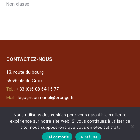
Non classé
CONTACTEZ-NOUS
13, route du bourg
56590 île de Groix
Tel. :
+33 (0)6 08 64 15 77
Mail :
legagneur.muriel@orange.fr
Nous utilisons des cookies pour vous garantir la meilleure
Meuble new-yorkais signé Herter Bros
expérience sur notre site web. Si vous continuez à utiliser ce
site, nous supposerons que vous en êtes satisfait.
J'ai compris
Je refuse