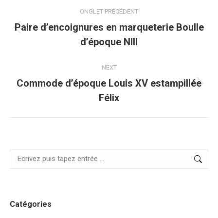
Navigation
ONGLET PRÉCÉDENT
de
Paire d’encoignures en marqueterie Boulle
Onglet
d’époque NIII
commentaire
précédent
NEXT
Commode d’époque Louis XV estampillée
Projets
Félix
similaires
Search:
Catégories