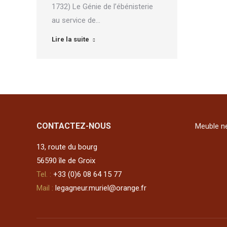
1732) Le Génie de l’ébénisterie
au service de…
Lire la suite
CONTACTEZ-NOUS
Meuble ne
13, route du bourg
56590 île de Groix
Tel. :
+33 (0)6 08 64 15 77
Mail :
legagneur.muriel@orange.fr