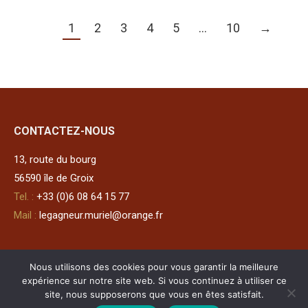
1
2
3
4
5
…
10
→
CONTACTEZ-NOUS
13, route du bourg
56590 île de Groix
Tel. :
+33 (0)6 08 64 15 77
Mail :
legagneur.muriel@orange.fr
Meuble new-yorkais signé Herter Bros
Nous utilisons des cookies pour vous garantir la meilleure
expérience sur notre site web. Si vous continuez à utiliser ce
site, nous supposerons que vous en êtes satisfait.