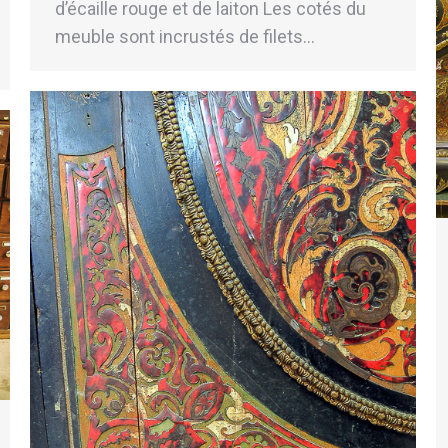
d’écaille rouge et de laiton Les cotés du
meuble sont incrustés de filets…