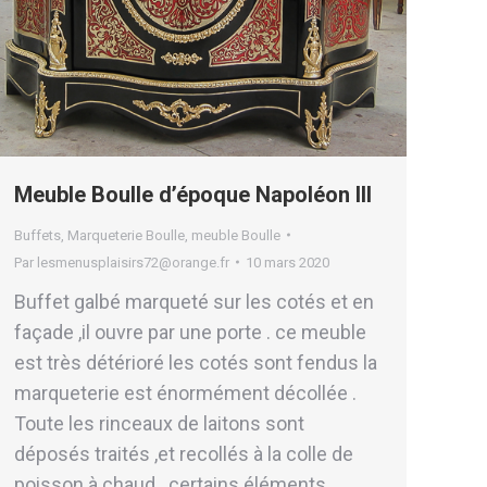
Meuble Boulle d’époque Napoléon III
Buffets
,
Marqueterie Boulle
,
meuble Boulle
Par
lesmenusplaisirs72@orange.fr
10 mars 2020
Buffet galbé marqueté sur les cotés et en
façade ,il ouvre par une porte . ce meuble
est très détérioré les cotés sont fendus la
marqueterie est énormément décollée .
Toute les rinceaux de laitons sont
déposés traités ,et recollés à la colle de
poisson à chaud . certains éléments