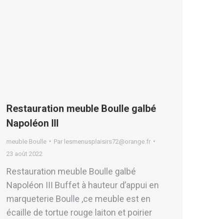
Restauration meuble Boulle galbé
Napoléon III
meuble Boulle
Par
lesmenusplaisirs72@orange.fr
23 août 2022
Restauration meuble Boulle galbé
Napoléon III Buffet à hauteur d’appui en
marqueterie Boulle ,ce meuble est en
écaille de tortue rouge laiton et poirier