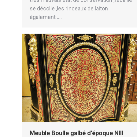
se décolle ,les rinceaux de laiton
également .…
Meuble Boulle galbé d’époque NIII