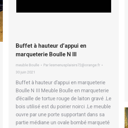
Buffet à hauteur d’appui en
marqueterie Boulle N III
meuble Boulle
Par
lesmenusplaisirs72@orange.fr
30 juin 2021
Buffet à hauteur d’appui en marqueterie
Boulle N III Meuble Boulle en marqueterie
d’écaille de tortue rouge de laiton gravé .Le
bois utilisé est du poirier noirci .Le meuble
ouvre par une porte supportant dans sa
partie médiane un ovale bombé marqueté