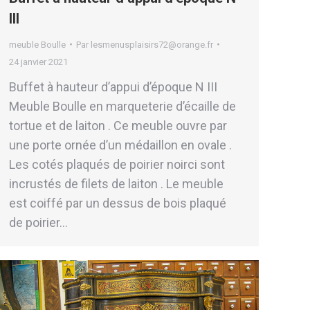
III
meuble Boulle
Par
lesmenusplaisirs72@orange.fr
24 janvier 2021
Buffet à hauteur d’appui d’époque N III
Meuble Boulle en marqueterie d’écaille de
tortue et de laiton . Ce meuble ouvre par
une porte ornée d’un médaillon en ovale .
Les cotés plaqués de poirier noirci sont
incrustés de filets de laiton . Le meuble
est coiffé par un dessus de bois plaqué
de poirier…