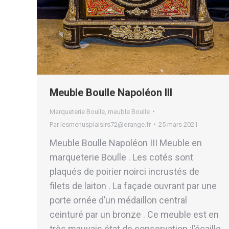
Meuble Boulle Napoléon III
Marqueterie Boulle
,
meuble Boulle
Par
lesmenusplaisirs72@orange.fr
25 mars 2021
Meuble Boulle Napoléon III Meuble en
marqueterie Boulle . Les cotés sont
plaqués de poirier noirci incrustés de
filets de laiton . La façade ouvrant par une
porte ornée d’un médaillon central
ceinturé par un bronze . Ce meuble est en
très mauvais état de conservation ;l’écaille