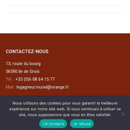
Post
navigation
CONTACTEZ-NOUS
13, route du bourg
56590 île de Groix
Tel. :
+33 (0)6 08 64 15 77
Mail :
legagneur.muriel@orange.fr
Nous utilisons des cookies pour vous garantir la meilleure
Meuble new-yorkais signé Herter Bros
expérience sur notre site web. Si vous continuez à utiliser ce
site, nous supposerons que vous en êtes satisfait.
J'ai compris
Je refuse
© 2025 •
Mentions légales