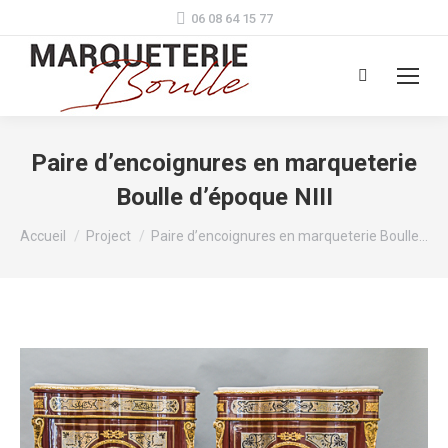
06 08 64 15 77
Search:
Paire d’encoignures en marqueterie
Boulle d’époque NIII
Vous êtes ici :
Accueil
Project
Paire d’encoignures en marqueterie Boulle…