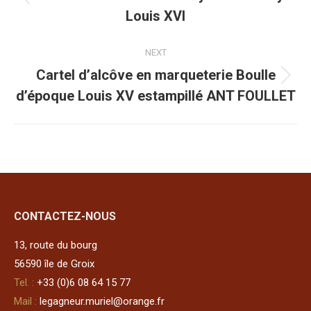
Onglet
Louis XVI
commentaire
précédent
NEXT
Cartel d’alcôve en marqueterie Boulle
Projets
d’époque Louis XV estampillé ANT FOULLET
similaires
CONTACTEZ-NOUS
13, route du bourg
56590 île de Groix
Tel. :
+33 (0)6 08 64 15 77
Mail :
legagneur.muriel@orange.fr